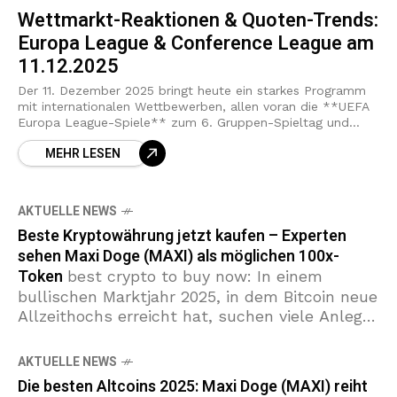
Wettmarkt-Reaktionen & Quoten-Trends:
Europa League & Conference League am
11.12.2025
Der 11. Dezember 2025 bringt heute ein starkes Programm
mit internationalen Wettbewerben, allen voran die **UEFA
Europa League-Spiele** zum 6. Gruppen-Spieltag und
mehrere Partien in der **UEFA Conference League**. Die
MEHR LESEN
AKTUELLE NEWS
Beste Kryptowährung jetzt kaufen – Experten
sehen Maxi Doge (MAXI) als möglichen 100x-
Token
best crypto to buy now: In einem
bullischen Marktjahr 2025, in dem Bitcoin neue
Allzeithochs erreicht hat, suchen viele Anleger
nach der besten Kryptowährung mit großem
Upside. Presale 2025-Projekte und
AKTUELLE NEWS
Die besten Altcoins 2025: Maxi Doge (MAXI) reiht