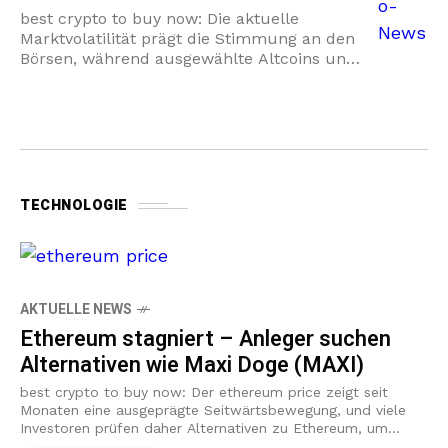
best crypto to buy now: Die aktuelle
Marktvolatilität prägt die Stimmung an den
Börsen, während ausgewählte Altcoins und
Meme-Coins überraschende Stärke zeigen.
Im jüngsten Marktbericht sehen Anleger
mehr Schwankungen durch
TECHNOLOGIE
AKTUELLE NEWS
Ethereum stagniert – Anleger suchen
Alternativen wie Maxi Doge (MAXI)
best crypto to buy now: Der ethereum price zeigt seit
Monaten eine ausgeprägte Seitwärtsbewegung, und viele
Investoren prüfen daher Alternativen zu Ethereum, um
Renditechancen zu nutzen. Die Marktstimmung hat sich