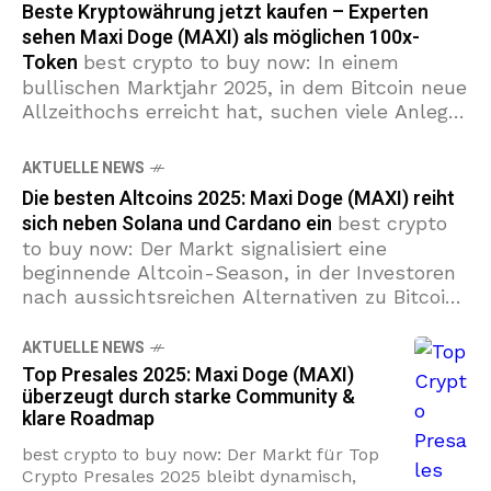
Beste Kryptowährung jetzt kaufen – Experten
sehen Maxi Doge (MAXI) als möglichen 100x-
Token
best crypto to buy now: In einem
bullischen Marktjahr 2025, in dem Bitcoin neue
Allzeithochs erreicht hat, suchen viele Anleger
nach der besten Kryptowährung mit großem
Upside. Presale 2025-Projekte und
AKTUELLE NEWS
Die besten Altcoins 2025: Maxi Doge (MAXI) reiht
sich neben Solana und Cardano ein
best crypto
to buy now: Der Markt signalisiert eine
beginnende Altcoin-Season, in der Investoren
nach aussichtsreichen Alternativen zu Bitcoin
suchen. In diesem Umfeld sticht Maxi Doge
(MAXI) hervor. Der Presale
AKTUELLE NEWS
Top Presales 2025: Maxi Doge (MAXI)
überzeugt durch starke Community &
klare Roadmap
best crypto to buy now: Der Markt für Top
Crypto Presales 2025 bleibt dynamisch,