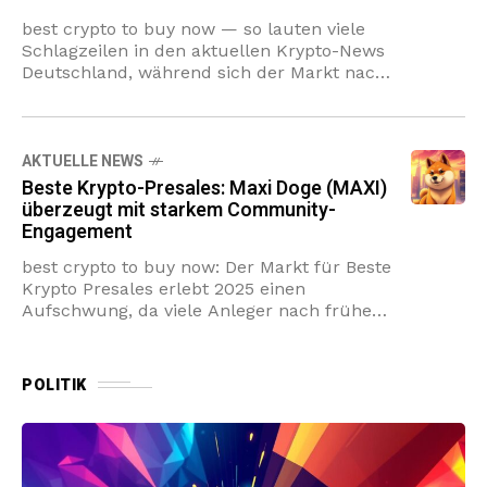
best crypto to buy now — so lauten viele
Schlagzeilen in den aktuellen Krypto-News
Deutschland, während sich der Markt nach
einer konsolidierten Phase neu ordnet.
Memecoin-Aktivität gewinnt wieder Fahrt,
getrieben
AKTUELLE NEWS
Beste Krypto-Presales: Maxi Doge (MAXI)
überzeugt mit starkem Community-
Engagement
best crypto to buy now: Der Markt für Beste
Krypto Presales erlebt 2025 einen
Aufschwung, da viele Anleger nach frühen
Chancen vor großen CEX-Listings wie
Binance suchen. Presale 2025 bieten
POLITIK