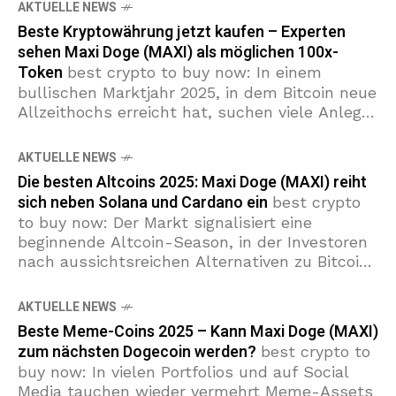
AKTUELLE NEWS
Beste Kryptowährung jetzt kaufen – Experten
sehen Maxi Doge (MAXI) als möglichen 100x-
Token
best crypto to buy now: In einem
bullischen Marktjahr 2025, in dem Bitcoin neue
Allzeithochs erreicht hat, suchen viele Anleger
nach der besten Kryptowährung mit großem
Upside. Presale 2025-Projekte und
AKTUELLE NEWS
Die besten Altcoins 2025: Maxi Doge (MAXI) reiht
sich neben Solana und Cardano ein
best crypto
to buy now: Der Markt signalisiert eine
beginnende Altcoin-Season, in der Investoren
nach aussichtsreichen Alternativen zu Bitcoin
suchen. In diesem Umfeld sticht Maxi Doge
(MAXI) hervor. Der Presale
AKTUELLE NEWS
Beste Meme-Coins 2025 – Kann Maxi Doge (MAXI)
zum nächsten Dogecoin werden?
best crypto to
buy now: In vielen Portfolios und auf Social
Media tauchen wieder vermehrt Meme-Assets