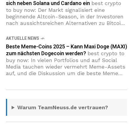
sich neben Solana und Cardano ein
best crypto
to buy now: Der Markt signalisiert eine
beginnende Altcoin-Season, in der Investoren
nach aussichtsreichen Alternativen zu Bitcoin
suchen. In diesem Umfeld sticht Maxi Doge
(MAXI) hervor. Der Presale
AKTUELLE NEWS
Beste Meme-Coins 2025 – Kann Maxi Doge (MAXI)
zum nächsten Dogecoin werden?
best crypto to
buy now: In vielen Portfolios und auf Social
Media tauchen wieder vermehrt Meme-Assets
auf, und die Diskussion um die beste Meme
Coins 2025 zeigt, dass Anleger auf
Warum TeamNeuss.de vertrauen?