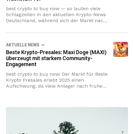
best crypto to buy now — so lauten viele
Schlagzeilen in den aktuellen Krypto-News
Deutschland, während sich der Markt nach
einer konsolidierten Phase neu ordnet.
Memecoin-Aktivität gewinnt wieder Fahrt,
getrieben
AKTUELLE NEWS
Beste Krypto-Presales: Maxi Doge (MAXI)
überzeugt mit starkem Community-
Engagement
best crypto to buy now: Der Markt für Beste
Krypto Presales erlebt 2025 einen
Aufschwung, da viele Anleger nach frühen
Chancen vor großen CEX-Listings wie
Binance suchen. Presale 2025 bieten