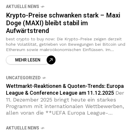
AKTUELLE NEWS
Krypto-Preise schwanken stark – Maxi
Doge (MAXI) bleibt stabil im
Aufwärtstrend
best crypto to buy now: Die Krypto-Preise zeigen derzeit
hohe Volatilität, getrieben von Bewegungen bei Bitcoin und
Ethereum sowie makroökonomischen Einflüssen. Im
unruhigen Kryptomarkt suchen Anleger nach Projekten mit
MEHR LESEN
solidem
UNCATEGORIZED
Wettmarkt-Reaktionen & Quoten-Trends: Europa
League & Conference League am 11.12.2025
Der
11. Dezember 2025 bringt heute ein starkes
Programm mit internationalen Wettbewerben,
allen voran die **UEFA Europa League-
Spiele** zum 6. Gruppen-Spieltag und
mehrere Partien in der **UEFA Conference
AKTUELLE NEWS
League**. Die