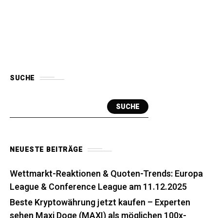
SUCHE
SUCHE
NEUESTE BEITRÄGE
Wettmarkt-Reaktionen & Quoten-Trends: Europa
League & Conference League am 11.12.2025
Beste Kryptowährung jetzt kaufen – Experten
sehen Maxi Doge (MAXI) als möglichen 100x-