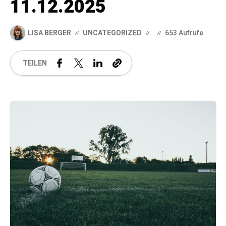
11.12.2025
LISA BERGER
UNCATEGORIZED
653 Aufrufe
TEILEN