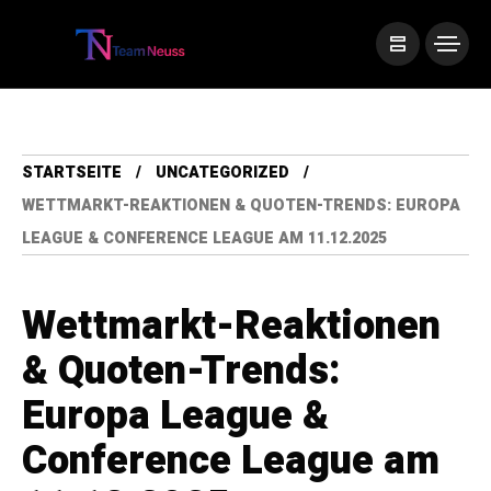
STARTSEITE
UNCATEGORIZED
WETTMARKT-REAKTIONEN & QUOTEN-TRENDS: EUROPA
LEAGUE & CONFERENCE LEAGUE AM 11.12.2025
Wettmarkt-Reaktionen
& Quoten-Trends:
Europa League &
Conference League am