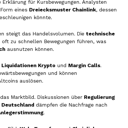
he Erklärung für Kursbewegungen. Analysten
 Form eines
Dreiecksmuster Chainlink
, dessen
eschleunigen könnte.
en steigt das Handelsvolumen. Die
technische
s oft zu schnellen Bewegungen führen, was
ch
ausnutzen können.
r
Liquidationen Krypto
und
Margin Calls
.
Abwärtsbewegungen und können
Altcoins auslösen.
 das Marktbild. Diskussionen über
Regulierung
 Deutschland
dämpfen die Nachfrage nach
Anlegerstimmung
.