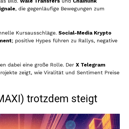
as Bild.
Wale Transfers
und
Chainlink
ignale
, die gegenläufige Bewegungen zum
hnelle Kursausschläge.
Social-Media Krypto
ment
; positive Hypes führen zu Rallys, negative
en dabei eine große Rolle. Der
X Telegram
jekte zeigt, wie Viralität und Sentiment Preise
AXI) trotzdem steigt