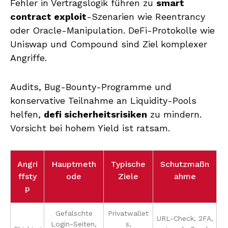
Fehler in Vertragslogik führen zu
smart
contract exploit
-Szenarien wie Reentrancy
oder Oracle-Manipulation. DeFi-Protokolle wie
Uniswap und Compound sind Ziel komplexer
Angriffe.
Audits, Bug-Bounty-Programme und
konservative Teilnahme an Liquidity-Pools
helfen,
defi sicherheitsrisiken
zu mindern.
Vorsicht bei hohem Yield ist ratsam.
Angri
Hauptmeth
Typische
Schutzmaßn
ffsty
ode
Ziele
ahme
p
Gefälschte
Privatwallet
URL-Check, 2FA,
Login-Seiten,
s,