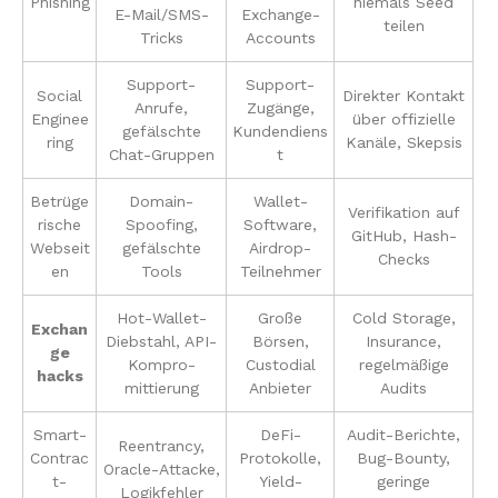
Phishing
niemals Seed
E-Mail/SMS-
Exchange-
teilen
Tricks
Accounts
Support-
Support-
Social
Direkter Kontakt
Anrufe,
Zugänge,
Enginee
über offizielle
gefälschte
Kundendiens
ring
Kanäle, Skepsis
Chat-Gruppen
t
Betrüge
Domain-
Wallet-
Verifikation auf
rische
Spoofing,
Software,
GitHub, Hash-
Webseit
gefälschte
Airdrop-
Checks
en
Tools
Teilnehmer
Hot-Wallet-
Große
Cold Storage,
Exchan
Diebstahl, API-
Börsen,
Insurance,
ge
Kompro­
Custodial
regelmäßige
hacks
mittierung
Anbieter
Audits
Smart-
DeFi-
Audit-Berichte,
Reentrancy,
Contrac
Protokolle,
Bug-Bounty,
Oracle-Attacke,
t-
Yield-
geringe
Logikfehler