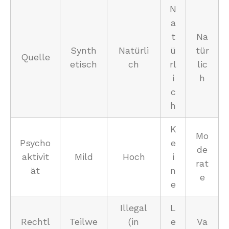
N
a
t
Na
Synth
Natürli
ü
tür
Quelle
etisch
ch
rl
lic
i
h
c
h
K
Mo
Psycho
e
de
aktivit
Mild
Hoch
i
rat
ät
n
e
e
Illegal
L
Rechtl
Teilwe
(in
e
Va