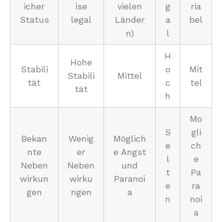
icher
ise
vielen
g
ria
Status
legal
Länder
a
bel
n)
l
H
Hohe
Stabili
o
Mit
Stabili
Mittel
tät
c
tel
tät
h
Mo
S
gli
Bekan
Wenig
Möglich
e
ch
nte
er
e Angst
l
e
Neben
Neben
und
t
Pa
wirkun
wirku
Paranoi
e
ra
gen
ngen
a
n
noi
a