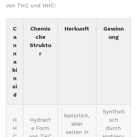
von THC und HHC:
C
Chemis
Herkunft
Gewinn
a
che
ung
n
Struktu
n
r
a
bi
n
oi
d
Syntheti
Natürlich,
H
Hydriert
sch
aber
H
e Form
durch
selten in
C
von THC
Hydrieru