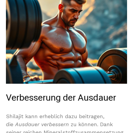
Verbesserung der Ausdauer
Shilajit kann erheblich dazu beitragen,
die
Ausdauer verbessern
zu können. Dank
seiner reichen Mineralstoffzusammensetzung