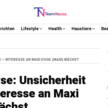
richten
Lifestyle
Health
Haustiere
Bea
E – INTERESSE AN MAXI DOGE (MAXI) WÄCHST
se: Unsicherheit
teresse an Maxi
ächst