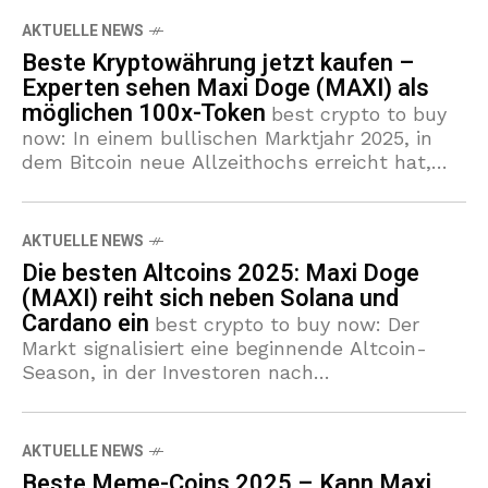
AKTUELLE NEWS
Beste Kryptowährung jetzt kaufen –
Experten sehen Maxi Doge (MAXI) als
möglichen 100x-Token
best crypto to buy
now: In einem bullischen Marktjahr 2025, in
dem Bitcoin neue Allzeithochs erreicht hat,
suchen viele Anleger nach der besten
Kryptowährung mit großem Upside. Presale
2025-Projekte und
AKTUELLE NEWS
Die besten Altcoins 2025: Maxi Doge
(MAXI) reiht sich neben Solana und
Cardano ein
best crypto to buy now: Der
Markt signalisiert eine beginnende Altcoin-
Season, in der Investoren nach
aussichtsreichen Alternativen zu Bitcoin
suchen. In diesem Umfeld sticht Maxi Doge
(MAXI) hervor. Der Presale
AKTUELLE NEWS
Beste Meme-Coins 2025 – Kann Maxi