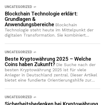
UNCATEGORIZED
Blockchain Technologie erklärt:
Grundlagen &
Anwendungsbereiche
Blockchain
Technologie steht heute im Mittelpunkt der
digitalen Transformation. Sie kombiniert
dezentrale Netzwerke, kryptografische
Sicherheit und transparente digitale Ledger.
Dies macht die Technik relevant für
UNCATEGORIZED
Kryptowährungen, Finanzdienstleister und
Beste Kryptowährung 2025 – Welche
Behörden. Dieses
Coins haben Zukunft?
Die Suche nach der
besten Kryptowährung 2025 ist für viele
Anleger in Deutschland zentral. Dieser Artikel
bietet eine fundierte Orientierungshilfe zur
Frage, welche Kryptowährungen 2025 und
welche Coins mit Zukunft
UNCATEGORIZED
Sicherheitsbedenken bei Kryptowährung