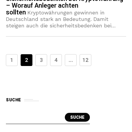
– Worauf Anleger achten
sollten
Kryptowährungen gewinnen in
Deutschland stark an Bedeutung. Damit
steigen auch die sicherheitsbedenken bei
kryptowährung für Privatanleger. Wer in
Bitcoin, Ethereum oder andere Tokens
investiert, muss mehr beachten als
Marktbewegungen: Es
1
2
3
4
...
12
SUCHE
SUCHE