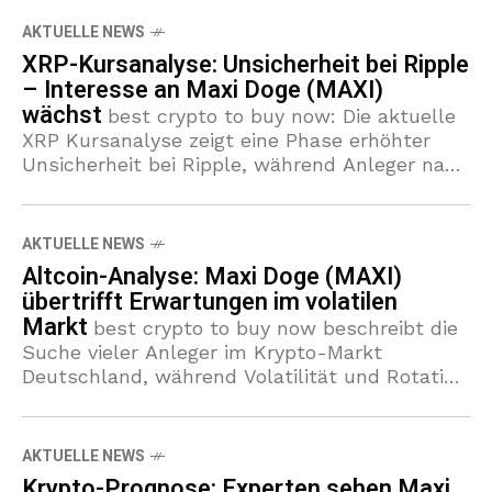
AKTUELLE NEWS
XRP-Kursanalyse: Unsicherheit bei Ripple
– Interesse an Maxi Doge (MAXI)
wächst
best crypto to buy now: Die aktuelle
XRP Kursanalyse zeigt eine Phase erhöhter
Unsicherheit bei Ripple, während Anleger nach
alternativen Chancen wie Maxi Doge (MAXI)
suchen. Makroindikatoren und Statements von
AKTUELLE NEWS
Altcoin-Analyse: Maxi Doge (MAXI)
übertrifft Erwartungen im volatilen
Markt
best crypto to buy now beschreibt die
Suche vieler Anleger im Krypto-Markt
Deutschland, während Volatilität und Rotation
zwischen Bitcoin und Altcoins die
Handelsentscheidungen prägen. In dieser
Kurzanalyse konzentrieren wir uns
AKTUELLE NEWS
Krypto-Prognose: Experten sehen Maxi