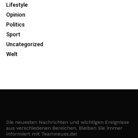
Lifestyle
Opinion
Politics
Sport
Uncategorized
Welt
Die neuesten Nachrichten und wichtigen Ereignisse
aus verschiedenen Bereichen. Bleiben Sie immer
informiert mit Teamneuss.de!