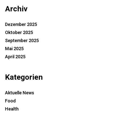
Archiv
Dezember 2025
Oktober 2025
September 2025
Mai 2025
April 2025
Kategorien
Aktuelle News
Food
Health