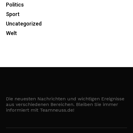
Politics
Sport
Uncategorized
Welt
Die neuesten Nachrichten und wichtigen Ereignisse
aus verschiedenen Bereichen. Bleiben Sie immer
informiert mit Teamneuss.de!