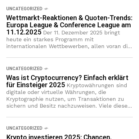
UNCATEGORIZED
Wettmarkt-Reaktionen & Quoten-Trends:
Europa League & Conference League am
11.12.2025
Der 11. Dezember 2025 bringt
heute ein starkes Programm mit
internationalen Wettbewerben, allen voran die
**UEFA Europa League-Spiele** zum 6.
Gruppen-Spieltag und mehrere Partien in der
**UEFA Conference League**. Die
UNCATEGORIZED
Was ist Cryptocurrency? Einfach erklärt
für Einsteiger 2025
Kryptowährungen sind
digitale oder virtuelle Währungen, die
Kryptographie nutzen, um Transaktionen zu
sichern und Besitz nachzuweisen. Viele dieser
Währungen basieren auf Blockchain-
Technologie, einem dezentralen Protokoll, das
Transaktionen in unveränderlichen Blöcken
UNCATEGORIZED
Krypto investieren 2025: Chancen,