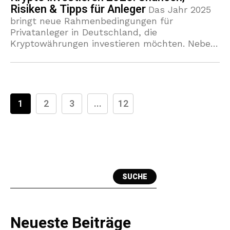
Risiken & Tipps für Anleger
Das Jahr 2025
bringt neue Rahmenbedingungen für
Privatanleger in Deutschland, die
Kryptowährungen investieren möchten. Neben
wirtschaftlichen Faktoren prägen
technologische Weiterentwicklungen und
regulatorische Änderungen die Entscheidung,
ob und wie viel man
1
2
3
...
12
SUCHE
Neueste Beiträge