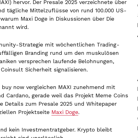
AXI) hervor. Der Presale 2025 verzeichnete über
nd tägliche Mittelzuflüsse von rund 100.000 US-
, warum Maxi Doge in Diskussionen über Die
nannt wird.
munity-Strategie mit wöchentlichen Trading-
uffälligen Branding rund um den muskulösen
aniken versprechen laufende Belohnungen,
oinsult Sicherheit signalisieren.
o buy now vergleichen MAXI zunehmend mit
nd Cardano, gerade weil das Projekt Meme Coins
ere Details zum Presale 2025 und Whitepaper
ziellen Projektseite
Maxi Doge
.
 und kein Investmentratgeber. Krypto bleibt
sicht sind unerlässlich.