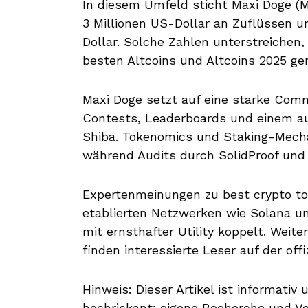
In diesem Umfeld sticht Maxi Doge (M
3 Millionen US-Dollar an Zuflüssen u
Dollar. Solche Zahlen unterstreichen
besten Altcoins und Altcoins 2025 ge
Maxi Doge setzt auf eine starke Com
Contests, Leaderboards und einem a
Shiba. Tokenomics und Staking-Mech
während Audits durch SolidProof und C
Expertenmeinungen zu best crypto t
etablierten Netzwerken wie Solana u
mit ernsthafter Utility koppelt. Weit
finden interessierte Leser auf der offi
Hinweis: Dieser Artikel ist informativ
hochriskant; eigene Recherche und Vor