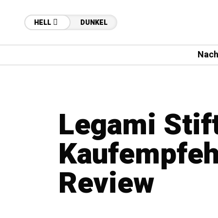
HELL
DUNKEL
Nach
Legami Stift
Kaufempfehl
Review