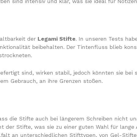
rben sind intensiv und klar, was sie ideal für Noti
Haltbarkeit der
Legami Stifte
. In unseren Tests hab
ktionalität beibehalten. Der Tintenfluss blieb kon
strockneten.
gefertigt sind, wirken stabil, jedoch könnten sie bei
gem Gebrauch, an ihre Grenzen stoßen.
ass die Stifte auch bei längerem Schreiben nicht u
cht der Stifte, was sie zu einer guten Wahl für lang
lfalt an unterschiedlichen Stifttypen, von Gel-Stift