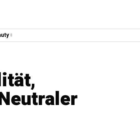
uty
ität,
Neutraler