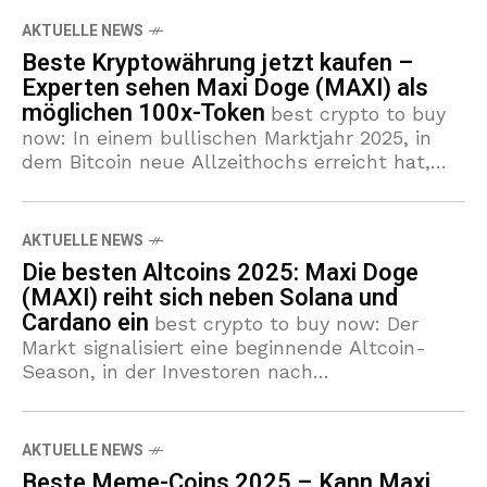
AKTUELLE NEWS
Beste Kryptowährung jetzt kaufen –
Experten sehen Maxi Doge (MAXI) als
möglichen 100x-Token
best crypto to buy
now: In einem bullischen Marktjahr 2025, in
dem Bitcoin neue Allzeithochs erreicht hat,
suchen viele Anleger nach der besten
Kryptowährung mit großem Upside. Presale
2025-Projekte und
AKTUELLE NEWS
Die besten Altcoins 2025: Maxi Doge
(MAXI) reiht sich neben Solana und
Cardano ein
best crypto to buy now: Der
Markt signalisiert eine beginnende Altcoin-
Season, in der Investoren nach
aussichtsreichen Alternativen zu Bitcoin
suchen. In diesem Umfeld sticht Maxi Doge
(MAXI) hervor. Der Presale
AKTUELLE NEWS
Beste Meme-Coins 2025 – Kann Maxi