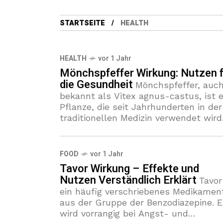
STARTSEITE
HEALTH
HEALTH
vor 1 Jahr
Mönchspfeffer Wirkung: Nutzen f
die Gesundheit
Mönchspfeffer, auc
bekannt als Vitex agnus-castus, ist e
Pflanze, die seit Jahrhunderten in der
traditionellen Medizin verwendet wird
und für ihre vielfältigen gesundheitli
Vorteile bekannt ist. Besonders Fraue
profitieren von
FOOD
vor 1 Jahr
Tavor Wirkung – Effekte und
Nutzen Verständlich Erklärt
Tavor
ein häufig verschriebenes Medikamen
aus der Gruppe der Benzodiazepine. E
wird vorrangig bei Angst- und