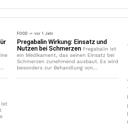
FOOD
vor 1 Jahr
ür
Pregabalin Wirkung: Einsatz und
Nutzen bei Schmerzen
h
Pregabalin ist
ine
ein Medikament, das seinen Einsatz bei
Schmerzen zunehmend ausbaut. Es wird
besonders zur Behandlung von
chen
neuropathischen Schmerzen verwendet,
n
die häufig bei Erkrankungen wie Diabetes
und Gürtelrose auftreten. Neben
 ist
t
s