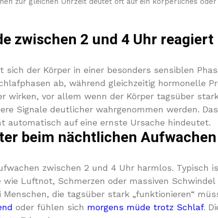
en zur gleichen Uhrzeit deutet oft auf ein körperliches oder
e zwischen 2 und 4 Uhr reagiert
sich der Körper in einer besonders sensiblen Phase
Schlafphasen ab, während gleichzeitig hormonelle 
er wirken, vor allem wenn der Körper tagsüber stark 
nere Signale deutlicher wahrgenommen werden. Das
t automatisch auf eine ernste Ursache hindeutet.
ter beim nächtlichen Aufwachen
 Aufwachen zwischen 2 und 4 Uhr harmlos. Typisch i
wie Luftnot, Schmerzen oder massiven Schwindel ve
 Menschen, die tagsüber stark „funktionieren“ müss
end
oder fühlen sich
morgens müde trotz Schlaf
. D