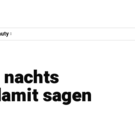
uty
 nachts
damit sagen