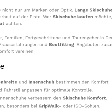
 nicht nur um Marken oder Optik.
Lange Skischuh
rheit auf der Piste. Wer
Skischuhe kaufen
möchte, 
ät
achten.
ger, Familien, Fortgeschrittene und Tourengeher in 
 Praxiserfahrungen und
Bootfitting
-Angeboten zusa
omfort vereinen.
se
enbreite
und
Innenschuh
bestimmen den Komfort.
Fahrstil anpassen für optimale Kontrolle.
Innenschuhe verbessern den
Skischuhe Komfort
.
n, besonders bei
GripWalk
– oder ISO-Sohlen.