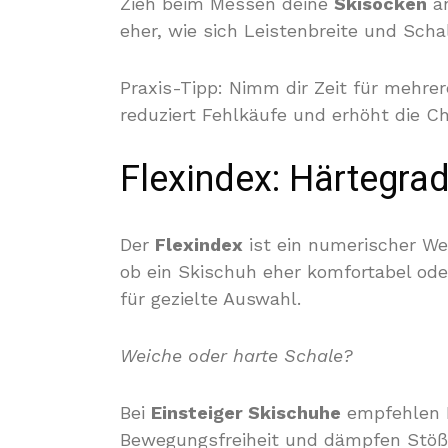
Zieh beim Messen deine
Skisocken
an
eher, wie sich Leistenbreite und Sch
Praxis-Tipp: Nimm dir Zeit für mehre
reduziert Fehlkäufe und erhöht die Ch
Flexindex: Härtegra
Der
Flexindex
ist ein numerischer Wert
ob ein Skischuh eher komfortabel oder
für gezielte Auswahl.
Weiche oder harte Schale?
Bei
Einsteiger Skischuhe
empfehlen F
Bewegungsfreiheit und dämpfen Stöße.