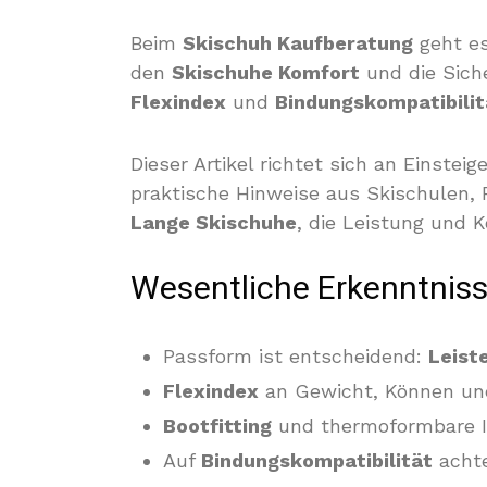
Beim
Skischuh Kaufberatung
geht es
den
Skischuhe Komfort
und die Siche
Flexindex
und
Bindungskompatibilit
Dieser Artikel richtet sich an Einstei
praktische Hinweise aus Skischulen,
Lange Skischuhe
, die Leistung und K
Wesentliche Erkenntnis
Passform ist entscheidend:
Leist
Flexindex
an Gewicht, Können und 
Bootfitting
und thermoformbare 
Auf
Bindungskompatibilität
achte