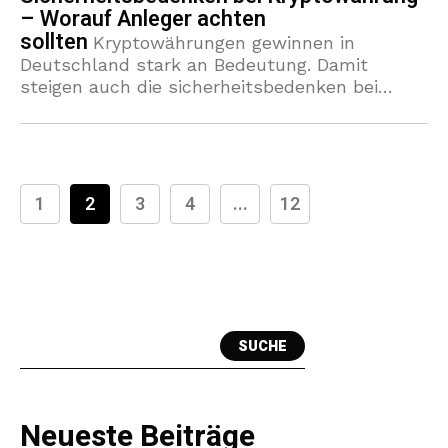
– Worauf Anleger achten
sollten
Kryptowährungen gewinnen in
Deutschland stark an Bedeutung. Damit
steigen auch die sicherheitsbedenken bei
kryptowährung für Privatanleger. Wer in
Bitcoin, Ethereum oder andere Tokens
investiert, muss mehr beachten als
Marktbewegungen: Es
1
2
3
4
...
12
SUCHE
Neueste Beiträge