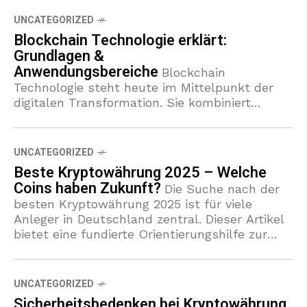
UNCATEGORIZED
Blockchain Technologie erklärt:
Grundlagen &
Anwendungsbereiche
Blockchain
Technologie steht heute im Mittelpunkt der
digitalen Transformation. Sie kombiniert
dezentrale Netzwerke, kryptografische
Sicherheit und transparente digitale Ledger.
Dies macht die Technik relevant für
UNCATEGORIZED
Kryptowährungen, Finanzdienstleister und
Beste Kryptowährung 2025 – Welche
Behörden. Dieses
Coins haben Zukunft?
Die Suche nach der
besten Kryptowährung 2025 ist für viele
Anleger in Deutschland zentral. Dieser Artikel
bietet eine fundierte Orientierungshilfe zur
Frage, welche Kryptowährungen 2025 und
welche Coins mit Zukunft
UNCATEGORIZED
Sicherheitsbedenken bei Kryptowährung