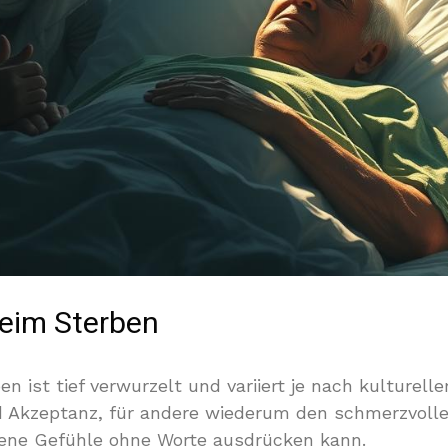
eim Sterben
 ist tief verwurzelt und variiert je nach kulturel
d Akzeptanz, für andere wiederum den schmerzvolle
ndene Gefühle ohne Worte ausdrücken kann.