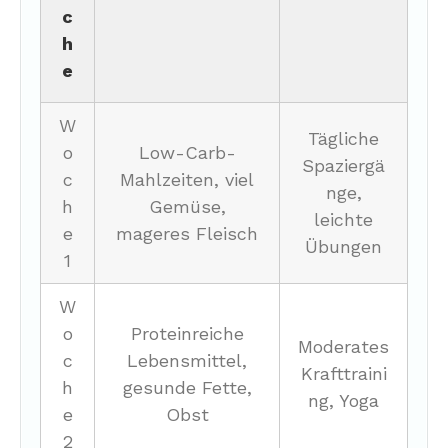
c
h
e
W
Tägliche
o
Low-Carb-
Spaziergä
c
Mahlzeiten, viel
nge,
h
Gemüse,
leichte
e
mageres Fleisch
Übungen
1
W
o
Proteinreiche
Moderates
c
Lebensmittel,
Krafttraini
h
gesunde Fette,
ng, Yoga
e
Obst
2