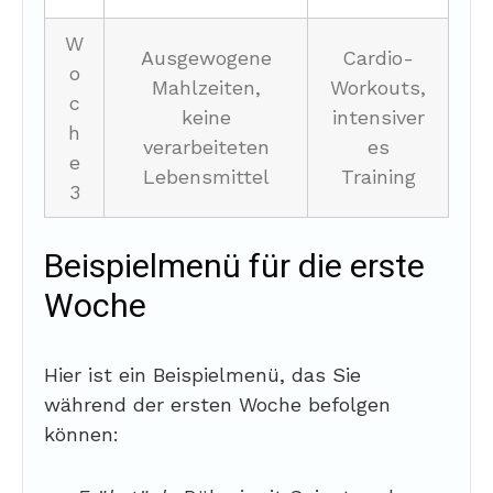
W
Ausgewogene
Cardio-
o
Mahlzeiten,
Workouts,
c
keine
intensiver
h
verarbeiteten
es
e
Lebensmittel
Training
3
Beispielmenü für die erste
Woche
Hier ist ein Beispielmenü, das Sie
während der ersten Woche befolgen
können: